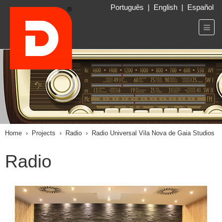
Português
|
English
|
Español
Home
›
Projects
›
Radio
›
Radio Universal Vila Nova de Gaia Studios
Radio