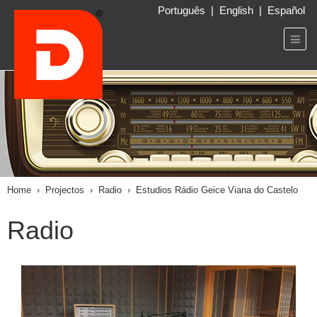
Português
|
English
|
Español
Home
›
Projectos
›
Radio
›
Estudios Rádio Geice Viana do Castelo
Radio